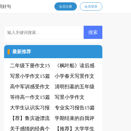
词好句
会员注册
会员登录
最新推荐
二年级下册作文15
《枫叶船》读后感
篇
写景小学作文15篇
小学春天写景作文
高中军训感受作文
清明扫墓的五年级
等待高一作文15篇
作文
写景小学作文
大学生认识实习报
专业实习报告15篇
告
【荐】鲁滨逊漂流
学期结束的自我评
记读后感
关于感情的经典个
价
【推荐】大学学生