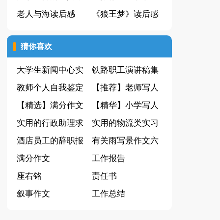
性签名
老人与海读后感
实习报告汇总六篇
《狼王梦》读后感
(15篇)
4篇
猜你喜欢
大学生新闻中心实
铁路职工演讲稿集
习报告
教师个人自我鉴定
锦10篇
【推荐】老师写人
【精选】满分作文
作文八篇
【精华】小学写人
600字10篇
实用的行政助理求
作文汇编7篇
实用的物流类实习
职信四篇
酒店员工的辞职报
报告4篇
有关雨写景作文六
告
满分作文
篇
工作报告
座右铭
责任书
叙事作文
工作总结