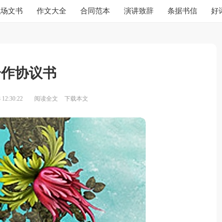
职场文书
作文大全
合同范本
演讲致辞
条据书信
好
合作协议书
12:30:22
阅读全文
下载本文